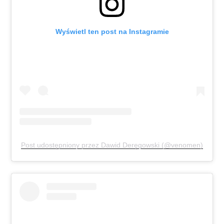
Wyświetl ten post na Instagramie
Post udostępniony przez Dawid Deręgowski (@venomen)