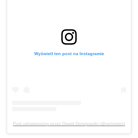
Wyświetl ten post na Instagramie
Post udostępniony przez Dawid Deręgowski (@venomen)