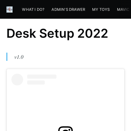
WHAT I DO?
ADMIN'S DRAWER
MY TOYS
MAVIC
Desk Setup 2022
v1.0