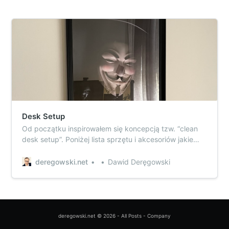
Desk Setup
Od początku inspirowałem się koncepcją tzw. “clean
desk setup”. Poniżej lista sprzętu i akcesoriów jakie
posiadam wraz z krótkim opisem. Dodatkowo zdjęcia
oraz aktualizacje.
deregowski.net
Dawid Deręgowski
deregowski.net
© 2026 -
All Posts
-
Company